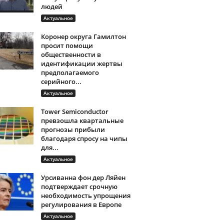
людей
Актуальное
Коронер округа Гамилтон
просит помощи
общественности в
идентификации жертвы
предполагаемого
серийного...
Актуальное
Tower Semiconductor
превзошла квартальные
прогнозы прибыли
благодаря спросу на чипы
для...
Актуальное
Урсиванна фон дер Ляйен
подтверждает срочную
необходимость упрощения
регулирования в Европе
Актуальное