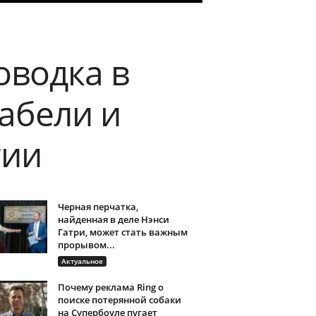
оводка в
абели и
гии
Черная перчатка,
найденная в деле Нэнси
Гатри, может стать важным
прорывом...
Актуальное
Почему реклама Ring о
поиске потерянной собаки
на Супербоуле пугает